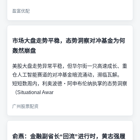
盈富优配
市场大盘走势平稳，态势洞察对冲基金为何
轰然崩盘
美股大盘走势异常平稳，但华尔街一只高速成长、重
仓人工智能赛道的对冲基金暗流涌动，濒临瓦解。
短短数周内，利奥波德・阿申布伦纳执掌的态势洞察
（Situational Awar
广州股票配资
俞燕：金融副省长“回流”进行时，黄志强履