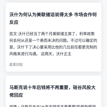
沃什为何认为美联储话说得太多 市场会作何
反应
凯文·沃什已经当了两个月美联储主席了，利率政策
何去何从还是一个悬而未决的问题。不过可以确定的
是，沃什下了决心要采用比他的几位前任都更克制的
风格来进行沟通。 这两天，沃什正主
盈富优配
马斯克说十年后钱将不再重要，硅谷风投大
佬回应
埃隆・马斯克关于“十年内钱将不再重要”的最新预测