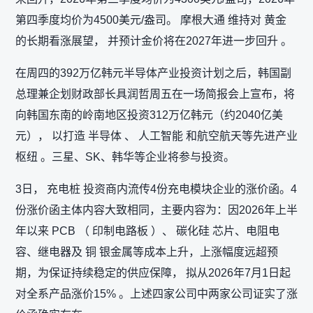
第四季度均价为4500美元/盎司。 摩根大通 维持对 黄金
的长期看涨展望， 并预计金价将在2027年进一步回升 。
在周四的392万亿韩元半导体产业投资计划之后，韩国副
总理兼企划财政部长具润哲周五在一场简报会上宣布，将
向韩国东南的岭南地区投资312万亿韩元（约2040亿美
元）， 以打造 半导体 、 人工智能 和航空航天等先进产业
枢纽 。三星、SK、韩华等企业将参与投资。
3日， 充电桩 投资商内流传4份充电模块企业的涨价函。4
份涨价函主体内容大致相同，主要内容为：因2026年上半
年以来 PCB （ 印制电路板 ）、 碳化硅 芯片、电阻电
容、继电器及 铜 银金属等成本上升，上涨幅度远超预
期，为保证持续稳定的供应保障， 拟从2026年7月1日起
对全系产品涨价15% 。上述四家公司中两家公司证实了涨