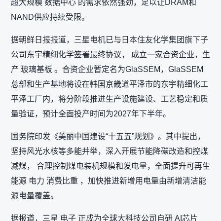
超大规模 数据中心 的需求依然强劲，足以让DRAM和
NAND供应持续受限。
据朝鲜日报报道，三星电机已与日本住友化学集团旗下子
公司东宇精细化学签署最终协议， 成立一家合资企业，生
产 玻璃基板 。合资企业暂定名为GlaSSEM，GlaSSEM
总部和生产基地将设在韩国京畿道平泽市的东宇精细化工
平泽工厂内，将分阶段推进生产设施建设、工艺稳定和质
量验证，预计全面投产时间为2027年下半年。
国务院印发《美丽中国建设“十五五”规划》。其中提出，
坚持风光水核等多能并举，深入开展节能降碳改造和控煤
减煤， 合理控制煤电装机规模和发电量，全面提升可再生
能源 电力 消费比重 ，加快推进新增用电量由新增清洁能
源电量覆盖。
据报道，三星 电子 正成为全球大科技公司自研 AI芯片