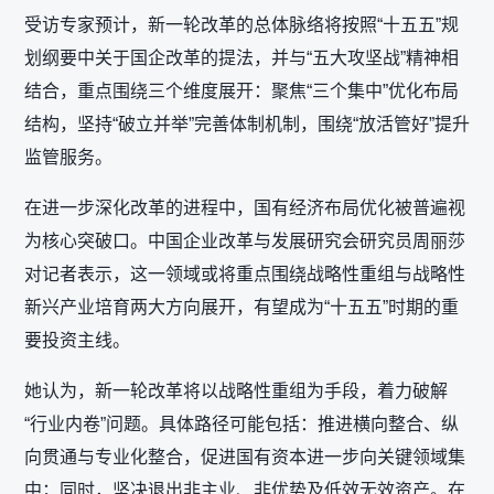
受访专家预计，新一轮改革的总体脉络将按照“十五五”规
划纲要中关于国企改革的提法，并与“五大攻坚战”精神相
结合，重点围绕三个维度展开：聚焦“三个集中”优化布局
结构，坚持“破立并举”完善体制机制，围绕“放活管好”提升
监管服务。
在进一步深化改革的进程中，国有经济布局优化被普遍视
为核心突破口。中国企业改革与发展研究会研究员周丽莎
对记者表示，这一领域或将重点围绕战略性重组与战略性
新兴产业培育两大方向展开，有望成为“十五五”时期的重
要投资主线。
她认为，新一轮改革将以战略性重组为手段，着力破解
“行业内卷”问题。具体路径可能包括：推进横向整合、纵
向贯通与专业化整合，促进国有资本进一步向关键领域集
中；同时，坚决退出非主业、非优势及低效无效资产。在